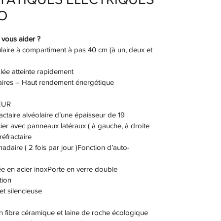
O
vous aider ?
laire à compartiment à pas 40 cm (à un, deux et 
lée atteinte rapidement
aires – Haut rendement énergétique
PEUR
actaire alvéolaire d’une épaisseur de 19 
r avec panneaux latéraux ( à gauche, à droite 
réfractaire
ire ( 2 fois par jour )Fonction d’auto-
née en acier inoxPorte en verre double 
panoramique avec haute isolation	
et silencieuse
n fibre céramique et laine de roche écologique