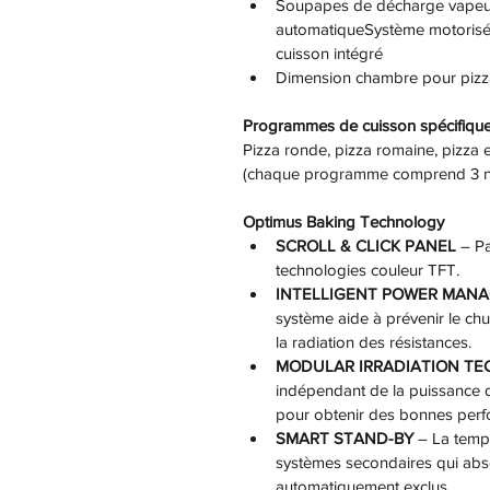
Soupapes de décharge vapeurs
automatiqueSystème motorisé 
cuisson intégré
Dimension chambre pour pizz
Programmes de cuisson spécifiqu
Pizza ronde, pizza romaine, pizza 
(chaque programme comprend 3 nivea
Optimus Baking Technology
SCROLL & CLICK PANEL
 – P
technologies couleur TFT.
INTELLIGENT POWER MAN
système aide à prévenir le ch
la radiation des résistances.
MODULAR IRRADIATION T
indépendant de la puissance de
pour obtenir des bonnes perf
SMART STAND-BY
 – La temp
systèmes secondaires qui absor
automatiquement exclus.