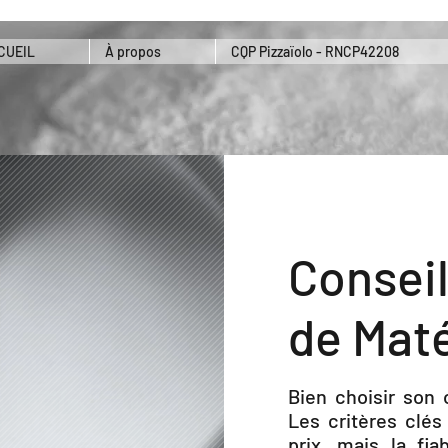
CUEIL
À propos
CQP Pizzaïolo - RNCP42208
Conseil
de Maté
Bien choisir son o
Les critères clés
prix, mais la fia