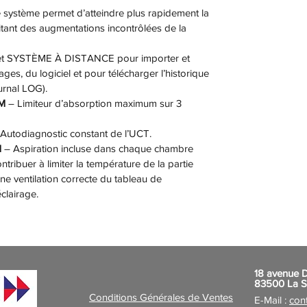
 système permet d’atteindre plus rapidement la 
itant des augmentations incontrôlées de la 
et SYSTÈME À DISTANCE pour importer et 
es, du logiciel et pour télécharger l’historique 
urnal LOG).
M
 – Limiteur d’absorption maximum sur 3 
 Autodiagnostic constant de l’UCT.
M
 – Aspiration incluse dans chaque chambre 
ntribuer à limiter la température de la partie 
une ventilation correcte du tableau de 
lairage.
18 avenue 
83500 La S
Conditions Générales de Ventes
E-Mail :
con