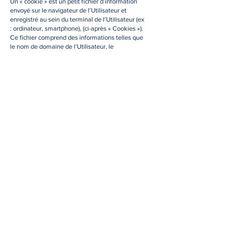
Un « cookie » est un petit fichier d’information
envoyé sur le navigateur de l’Utilisateur et
enregistré au sein du terminal de l’Utilisateur (ex
: ordinateur, smartphone), (ci-après « Cookies »).
Ce fichier comprend des informations telles que
le nom de domaine de l’Utilisateur, le
fournisseur d’accès Internet de l’Utilisateur, le
système d’exploitation de l’Utilisateur, ainsi que
la date et l’heure d’accès. Les Cookies ne
risquent en aucun cas d’endommager le
terminal de l’Utilisateur.
https://www.organizza.fr
est susceptible de
traiter les informations de l’Utilisateur
concernant sa visite du Site, telles que les pages
consultées, les recherches effectuées. Ces
informations permettent
à
https://www.organizza.fr
d’améliorer le
contenu du Site, de la navigation de l’Utilisateur.
Les Cookies facilitant la navigation et/ou la
fourniture des services proposés par le Site,
l’Utilisateur peut configurer son navigateur pour
qu’il lui permette de décider s’il souhaite ou non
les accepter de manière à ce que des Cookies
soient enregistrés dans le terminal ou, au
contraire, qu’ils soient rejetés, soit