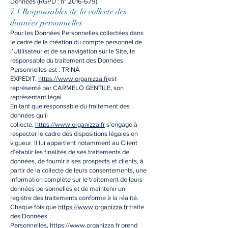
Données (RGPD : n°
2016-679)
.
7.1 Responsables de la collecte des
données personnelles
Pour les Données Personnelles collectées dans
le cadre de la création du compte personnel de
l’Utilisateur et de sa navigation sur le Site, le
responsable du traitement des Données
Personnelles est : TRINA
EXPEDIT.
https://www.organizza.fr
est
représenté par CARMELO GENTILE, son
représentant légal
En tant que responsable du traitement des
données qu’il
collecte,
https://www.organizza.fr
s’engage à
respecter le cadre des dispositions légales en
vigueur. Il lui appartient notamment au Client
d’établir les finalités de ses traitements de
données, de fournir à ses prospects et clients, à
partir de la collecte de leurs consentements, une
information complète sur le traitement de leurs
données personnelles et de maintenir un
registre des traitements conforme à la réalité.
Chaque fois que
https://www.organizza.fr
traite
des Données
Personnelles,
https://www.organizza.fr
prend