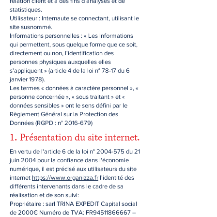
relation client et à des fins d’analyses et de
statistiques.
Utilisateur : Internaute se connectant, utilisant le
site susnommé.
Informations personnelles : « Les informations
qui permettent, sous quelque forme que ce soit,
directement ou non, l'identification des
personnes physiques auxquelles elles
s'appliquent » (article 4 de la loi n° 78-17 du 6
janvier 1978).
Les termes « données à caractère personnel », «
personne concernée », « sous traitant » et «
données sensibles » ont le sens défini par le
Règlement Général sur la Protection des
Données (RGPD : n°
2016-679)
.
1
Présentation du site internet.
En vertu de l'article 6 de la loi n°
2004-575
du 21
juin 2004 pour la confiance dans l'économie
numérique, il est précisé aux utilisateurs du site
internet
https://www.organizza.fr
l'identité des
différents intervenants dans le cadre de sa
réalisation et de son suivi:
Propriétaire : sarl TRINA EXPEDIT Capital social
de 2000€ Numéro de TVA: FR94511866667 –