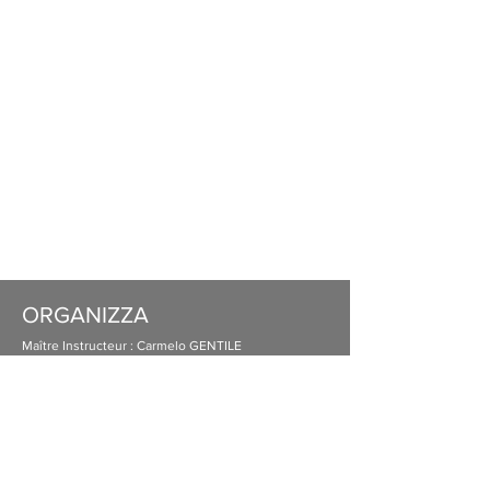
ORGANIZZA
Maître Instructeur : Carmelo GENTILE
Etablissement Professionnel de
Formation
Conseil et Vente de Matériel spécialisé
pour CHR
Mentions légales
©
2021 - 2022
- Copyright
ORGANIZZA