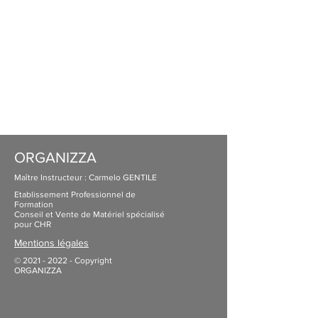
ORGANIZZA
Maître Instructeur : Carmelo GENTILE
Etablissement Professionnel de
Formation
Conseil et Vente de Matériel spécialisé
pour CHR
Mentions légales
©
2021 - 2022
- Copyright
ORGANIZZA