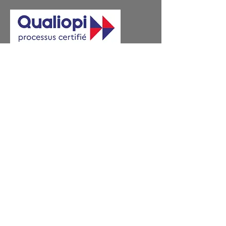
Conditions Générales de Ventes
Règlement Intérieur et CGU
Video Designed by Freepik
18 avenue Docteur Mazen
83500 La Seyne sur mer
E-Mail :
contact@organizza.fr