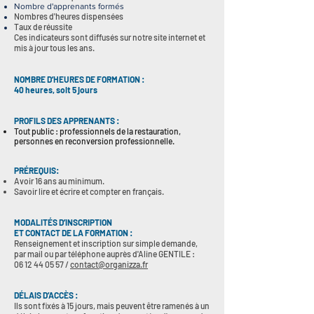
Nombre d'apprenants formés
Nombres d'heures dispensées
Taux de réussite
Ces indicateurs sont diffusés sur notre site internet et
mis à jour tous les ans.
NOMBRE D’HEURES DE FORMATION :
40 heures, soit 5 jours
PROFILS DES APPRENANTS :
Tout public : professionnels de la restauration,
personnes en reconversion professionnelle.
PRÉREQUIS:
Avoir 16 ans au minimum.
Savoir lire et écrire et compter en français.
MODALITÉS D’INSCRIPTION
ET CONTACT DE LA FORMATION :
Renseignement et inscription sur simple demande,
par mail ou par téléphone auprès d'Aline GENTILE :
06 12 44 05 57 /
contact@organizza.fr
DÉLAIS D’ACCÈS :
Ils sont fixés à 15 jours, mais peuvent être ramenés à un