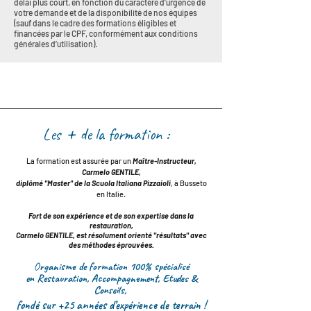
délai plus court, en fonction du caractère d'urgence de
votre demande et de la disponibilité de nos équipes
(sauf dans le cadre des formations éligibles et
financées par le CPF, conformément aux conditions
générales d’utilisation).
+
Les
de la formation :
La formation est assurée par un
Maître-Instructeur,
Carmelo GENTILE,
diplômé "Master" de la Scuola Italiana Pizzaioli
, à Busseto
en Italie.
Fort de son expérience et de son
expertise
dans la
restauration,
Carmelo GENTILE, est résolument
orienté "résultats" avec
des méthodes éprouvées.
O
rganisme de formation 100% spécialisé
en
Restauration, Accompagnement, Etudes &
Conseils,
fondé sur +25 années d’expérience de terrain !